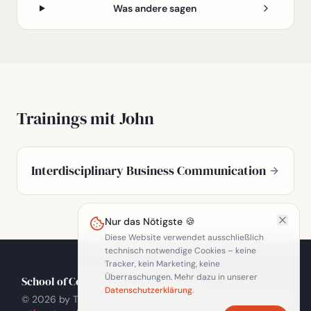
Was andere sagen
Trainings mit
John
Interdisciplinary Business Communication
Nur das Nötigste 🍪
Diese Website verwendet ausschließlich
technisch notwendige Cookies – keine
Tracker, kein Marketing, keine
Überraschungen. Mehr dazu in unserer
School of Collaboration & Dialogue
Datenschutzerklärung
.
© 2026 by TFP – The Facilitation Partners GmbH · München